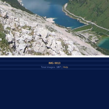
IMG 0013
Total images:
187
|
Help