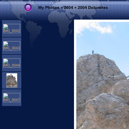
My Photos
»
2004
»
2004 Dolomites