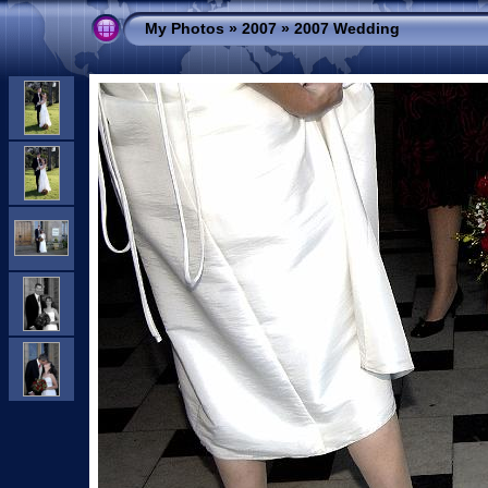
My Photos
»
2007
»
2007 Wedding